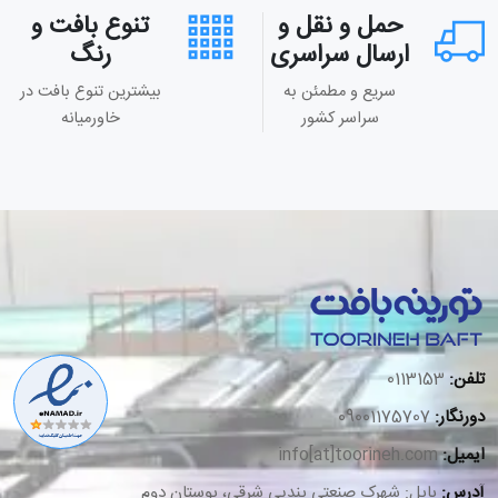
حمل و نقل و
تنوع بافت و
ارسال سراسری
رنگ
سریع و مطمئن به
بیشترین تنوع بافت در
سراسر کشور
خاورمیانه
تلفن:
0113153
دورنگار:
09001175707
ایمیل:
info[at]toorineh.com
آدرس:
بابل: شهرک صنعتی بندپی شرقی، بوستان دوم