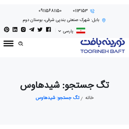
09115681150
0113153
بابل: شهرک صنعتی بندپی شرقی، بوستان دوم
پارسی
تگ جستجو: شیدهاوس
خانه
تگ جستجو: شیدهاوس