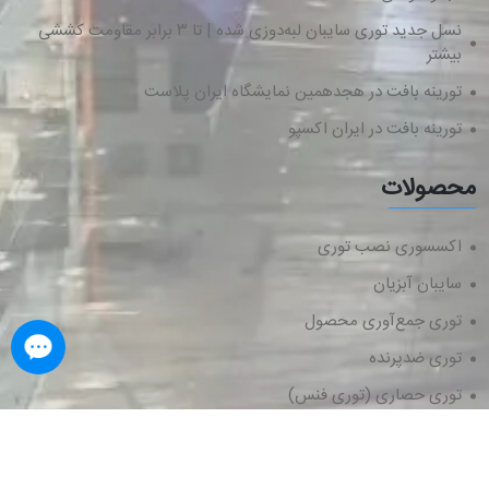
نسل جدید توری سایبان لبه‌دوزی شده | تا ۳ برابر مقاومت کششی
بیشتر
تورینه بافت در هجدهمین نمایشگاه ایران پلاست
تورینه بافت در ایران اکسپو
محصولات
اکسسوری نصب توری
سایبان آبزیان
توری جمع‌آوری محصول
توری ضدپرنده
توری حصاری (توری فنس)
کیسه توری راشل