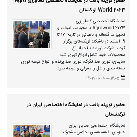
حضور تورینه بافت در نمایشگاه تخصصی کشاورزی Agro
World 2023 ازبکستان
نمایشگاه تخصصی کشاورزی
Agroworld 2023 با محوریت ادوات و
تجهیزات گلخانه و باغبانی در تاریخ 17 تا
19 اسفند در تاشکند ازبکستان برگزار
گردید شرکت تورینه بافت انواع
محصولات خود شامل انواع توری
شید
سایبان، توری ضد تگرگ، توری ضد پرنده و انواع کیسه توری
بسته بندی راشل را معرفی و عرضه نمود
00:16:05 1402/01/08
حضور تورینه بافت در نمایشگاه اختصاصی ایران در
ترکمنستان
نمایشگاه اختصاصی صنایع ایران
همزمان با هفدهمین اجلاس مشترک