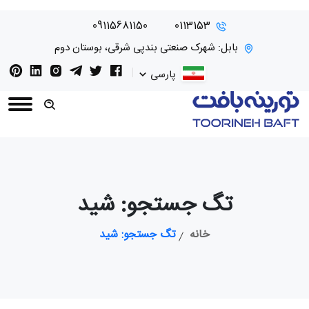
09115681150
0113153
بابل: شهرک صنعتی بندپی شرقی، بوستان دوم
پارسی
تگ جستجو: شید
خانه
تگ جستجو: شید