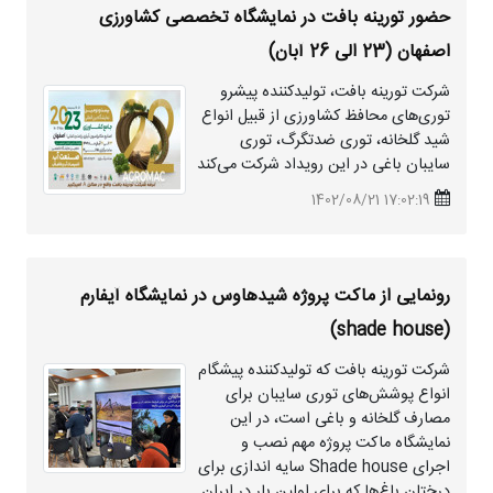
حضور تورینه بافت در نمایشگاه تخصصی کشاورزی
اصفهان (23 الی 26 آبان)
شرکت تورینه بافت، تولیدکننده پیشرو
توری‌های محافظ کشاورزی از قبیل انواع
شید
گلخانه، توری ضدتگرگ، توری
سایبان باغی در این رویداد شرکت می‌کند
17:02:19 1402/08/21
رونمایی از ماکت پروژه
شید
هاوس در نمایشگاه آیفارم
(shade house)
شرکت تورینه بافت که تولیدکننده پیشگام
انواع پوشش‌های توری سایبان برای
مصارف گلخانه و باغی است، در این
نمایشگاه ماکت پروژه مهم نصب و
اجرای Shade house سایه اندازی برای
درختان باغ‌ها که برای اولین بار در ایران