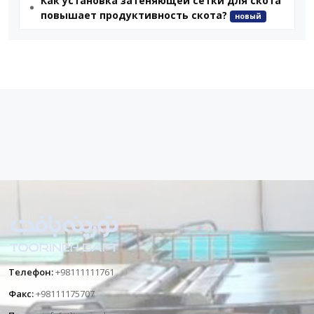
Как установка затеняющей сетки для скота
повышает продуктивность скота?
новый
Телефон:
+98111111761
Факс:
+98111175707