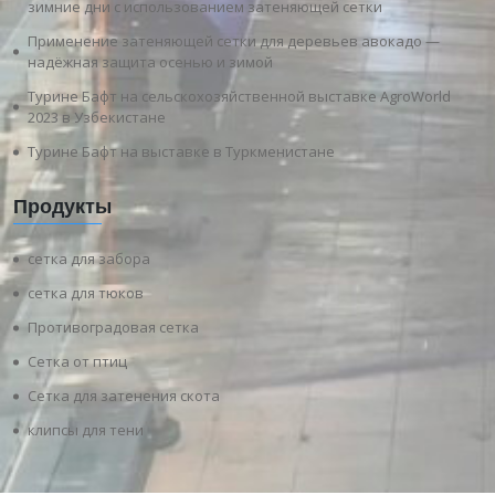
зимние дни с использованием затеняющей сетки
Применение затеняющей сетки для деревьев авокадо —
надёжная защита осенью и зимой
Турине Бафт на сельскохозяйственной выставке AgroWorld
2023 в Узбекистане
Турине Бафт на выставке в Туркменистане
Продукты
сетка для забора
сетка для тюков
Противоградовая сетка
Сетка от птиц
Сетка для затенения скота
клипсы для тени