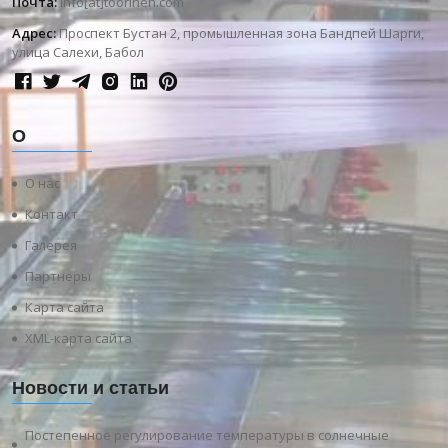
Почта:
info[at]toorineh.com
Адрес:
Проспект Бустан 2, промышленная зона Бандпей Шарги,
улица Салехи, Бабол
О
О нас
Контакт
Галерея
Партнеры
Карта сайта
XML-карта сайта
Новости и статьи
Постепенное регулирование температуры в солнечные