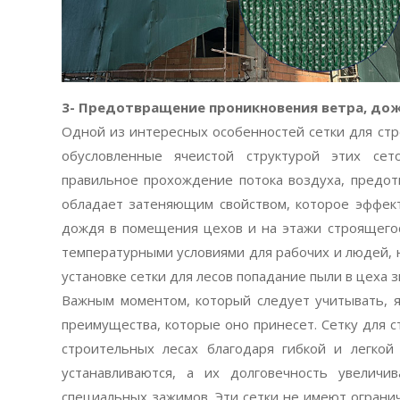
3- Предотвращение проникновения ветра, дож
Одной из интересных особенностей сетки для стр
обусловленные ячеистой структурой этих сет
правильное прохождение потока воздуха, предотв
обладает затеняющим свойством, которое эффект
дождя в помещения цехов и на этажи строящегос
температурными условиями для рабочих и людей, н
установке сетки для лесов попадание пыли в цеха
Важным моментом, который следует учитывать, яв
преимущества, которые оно принесет. Сетку для с
строительных лесах благодаря гибкой и легкой
устанавливаются, а их долговечность увеличи
специальных зажимов. Эти сетки не имеют огранич