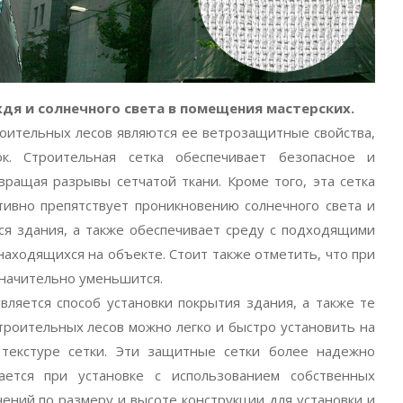
дя и солнечного света в помещения мастерских.
оительных лесов являются ее ветрозащитные свойства,
ок. Cтроительная сетка обеспечивает безопасное и
ращая разрывы сетчатой ткани. Кроме того, эта сетка
ивно препятствует проникновению солнечного света и
я здания, а также обеспечивает среду с подходящими
аходящихся на объекте. Стоит также отметить, что при
 значительно уменьшится.
ляется способ установки покрытия здания, а также те
троительных лесов можно легко и быстро установить на
 текстуре сетки. Эти защитные сетки более надежно
вается при установке с использованием собственных
ений по размеру и высоте конструкции для установки и