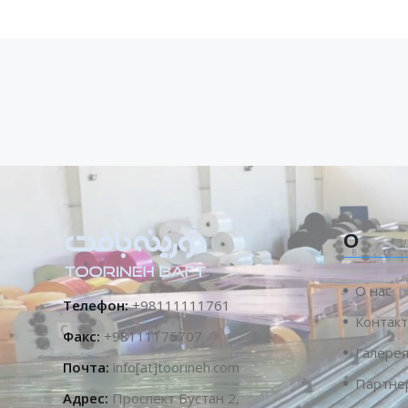
О
О нас
Телефон:
+98111111761
Контакт
Факс:
+98111175707
Галере
Почта:
info[at]toorineh.com
Партне
Адрес:
Проспект Бустан 2,