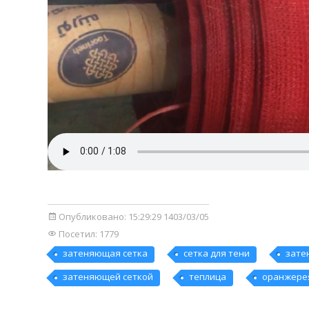
Опубликовано:
15:29:29 1403/03/05
Посетил: 1779
затеняющая сетка
сетка для тени
зате
затеняющей сеткой
теплица
оранжере