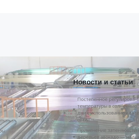
Новости и статьи
Постепенное регулирован
температуры в солнечные
дни с использованием за
сетки
я
Применение затеняющей с
ры
деревьев авокадо — надё