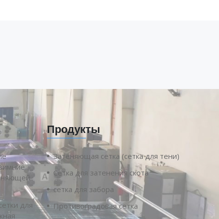
Продукты
ие
Затеняющая сетка (сетка для тени)
 зимние
Сетка для затенения скота
теняющей
сетка для забора
етки для
Противоградовая сетка
жная