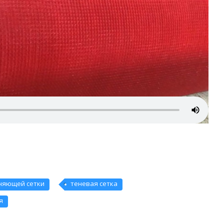
няющей сетки
теневая сетка
я