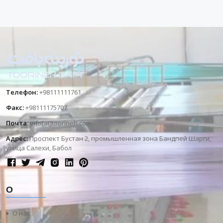
Телефон:
+98111111761
Факс:
+98111175707
Почта:
info[at]toorineh.com
Адрес:
Проспект Бустан 2, промышленная зона Бандпей Шарги,
улица Салехи, Бабол
О
О нас