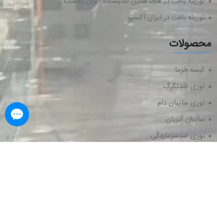
تورینه بافت در هجدهمین نمایشگاه ایران پلاست
تورینه بافت در ایران اکسپو
محصولات
کیسه خرما
توری ضدتگرگ
توری سایبان دام
سایبان آبزیان
توری ضدسرمازدگی
توری جمع‌آوری محصول
کلیه حقوق این وب سایت متعلق به
شرکت تورینه بافت شمال
است.