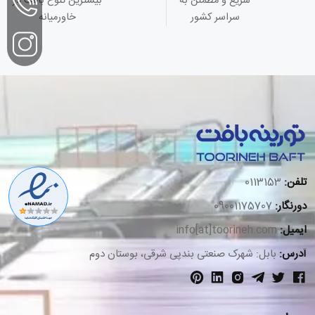
سریع و مطمئن به
بیشترین تنوع بافت در
سراسر کشور
خاورمیانه
تلفن:
0113153
دورنگار:
09001175707
ایمیل:
info[at]toorineh.com
آدرس:
بابل: شهرک صنعتی بندپی شرقی، بوستان دوم