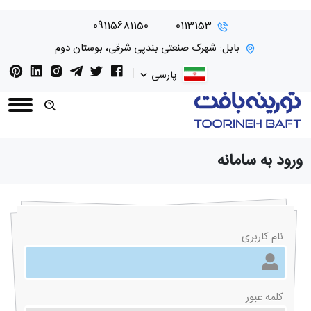
09115681150
0113153
بابل: شهرک صنعتی بندپی شرقی، بوستان دوم
پارسی
ورود به سامانه
نام کاربری
کلمه عبور