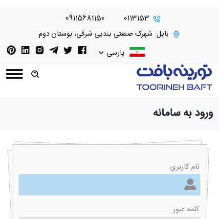
09115681150
0113153
بابل: شهرک صنعتی بندپی شرقی، بوستان دوم
پارسی
ورود به سامانه
نام کاربری
کلمه عبور