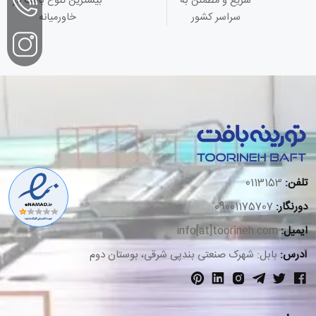
سریع و مطمئن به
بیشترین تنوع بافت در
سراسر کشور
خاورمیانه
تلفن:
0113153
دورنگار:
09001175707
ایمیل:
info[at]toorineh.com
آدرس:
بابل: شهرک صنعتی بندپی شرقی، بوستان دوم