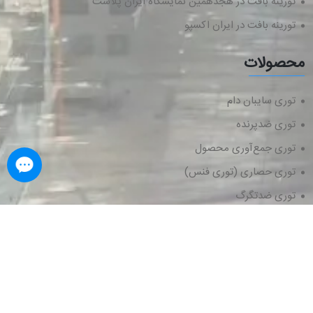
تورینه بافت در هجدهمین نمایشگاه ایران پلاست
تورینه بافت در ایران اکسپو
محصولات
توری سایبان دام
توری ضدپرنده
توری جمع‌آوری محصول
توری حصاری (توری فنس)
توری ضدتگرگ
اکسسوری نصب توری
کلیه حقوق این وب سایت متعلق به
شرکت تورینه بافت شمال
است.