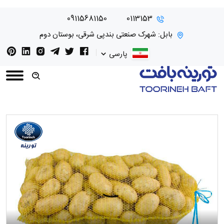
09115681150
0113153
بابل: شهرک صنعتی بندپی شرقی، بوستان دوم
پارسی