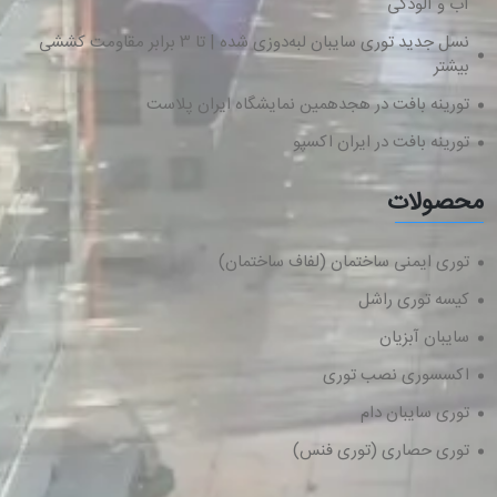
آب و آلودگی
نسل جدید توری سایبان لبه‌دوزی شده | تا ۳ برابر مقاومت کششی
بیشتر
تورینه بافت در هجدهمین نمایشگاه ایران پلاست
تورینه بافت در ایران اکسپو
محصولات
توری ایمنی ساختمان (لفاف ساختمان)
کیسه توری راشل
سایبان آبزیان
اکسسوری نصب توری
توری سایبان دام
توری حصاری (توری فنس)