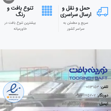
حمل و نقل و
تنوع بافت و
ارسال سراسری
رنگ
سریع و مطمئن به
بیشترین تنوع بافت در
سراسر کشور
خاورمیانه
تلفن:
0113153
دورنگار:
09001175707
ایمیل:
info[at]toorineh.com