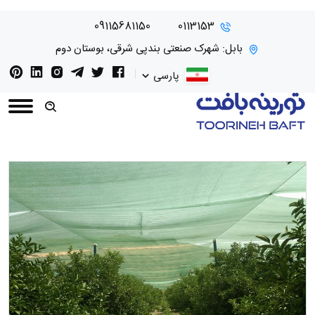
09115681150
0113153
بابل: شهرک صنعتی بندپی شرقی، بوستان دوم
پارسی