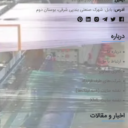
ایمیل:
info[at]toorineh.com
آدرس:
بابل: شهرک صنعتی بندپی شرقی، بوستان دوم
درباره
درباره ما
ارتباط با ما
گالری تصاویر
شرکت‌های طرف قرارداد
نقشه سایت (همه لینک‌ها)
نقشه سایت XML
اخبار و مقالات