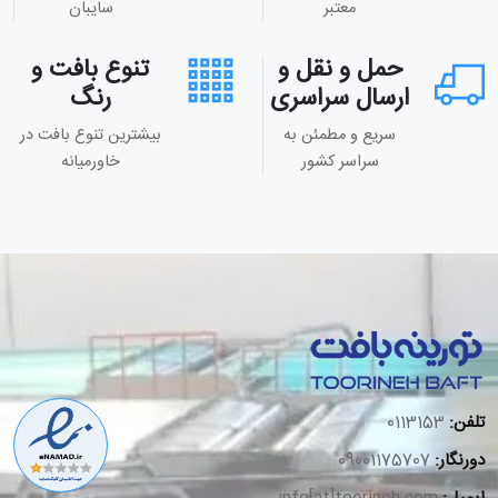
معتبر
سایبان
حمل و نقل و
تنوع بافت و
ارسال سراسری
رنگ
سریع و مطمئن به
بیشترین تنوع بافت در
سراسر کشور
خاورمیانه
تلفن:
0113153
دورنگار:
09001175707