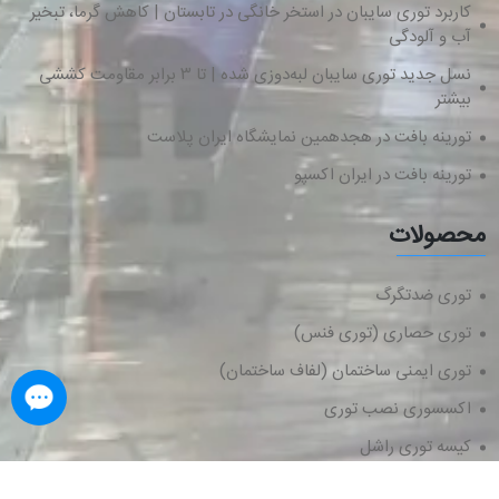
کاربرد توری سایبان در استخر خانگی در تابستان | کاهش گرما، تبخیر
آب و آلودگی
نسل جدید توری سایبان لبه‌دوزی شده | تا ۳ برابر مقاومت کششی
بیشتر
تورینه بافت در هجدهمین نمایشگاه ایران پلاست
تورینه بافت در ایران اکسپو
محصولات
توری ضدتگرگ
توری حصاری (توری فنس)
توری ایمنی ساختمان (لفاف ساختمان)
اکسسوری نصب توری
کیسه توری راشل
توری ضدپرنده