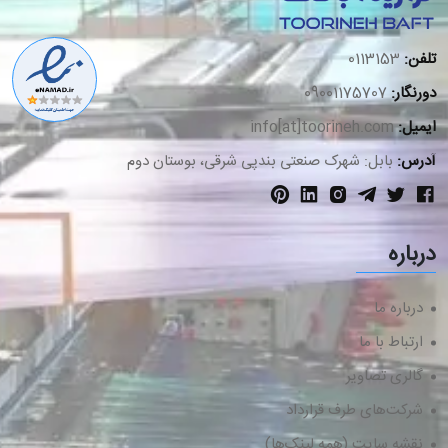
تلفن:
0113153
دورنگار:
09001175707
ایمیل:
info[at]toorineh.com
آدرس:
بابل: شهرک صنعتی بندپی شرقی، بوستان دوم
درباره
درباره ما
ارتباط با ما
گالری تصاویر
شرکت‌های طرف قرارداد
نقشه سایت (همه لینک‌ها)