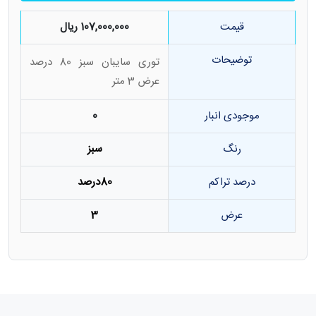
قیمت
107,000,000 ریال
توضیحات
توری سایبان سبز 80 درصد
عرض 3 متر
موجودی انبار
0
رنگ
سبز
درصد تراکم
80درصد
عرض
3