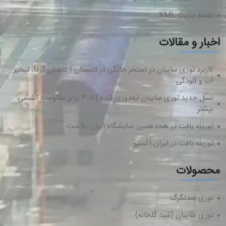
نقشه سایت XML
اخبار و مقالات
کاربرد توری سایبان در استخر خانگی در تابستان | کاهش گرما، تبخیر
آب و آلودگی
نسل جدید توری سایبان لبه‌دوزی شده | تا ۳ برابر مقاومت کششی
بیشتر
تورینه بافت در هجدهمین نمایشگاه ایران پلاست
تورینه بافت در ایران اکسپو
محصولات
توری ضدتگرگ
توری سایبان (شید گلخانه)