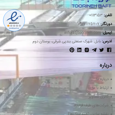
تلفن:
0113153
دورنگار:
09001175707
ایمیل:
info[at]toorineh.com
آدرس:
بابل: شهرک صنعتی بندپی شرقی، بوستان دوم
درباره
درباره ما
ارتباط با ما
گالری تصاویر
شرکت‌های طرف قرارداد
نقشه سایت (همه لینک‌ها)