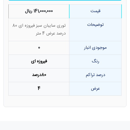
قیمت
141,000,000 ریال
توضیحات
توری سایبان سبز فیروزه ای 80
درصد عرض 4 متر
موجودی انبار
0
رنگ
فیروزه ای
درصد تراکم
80درصد
عرض
4