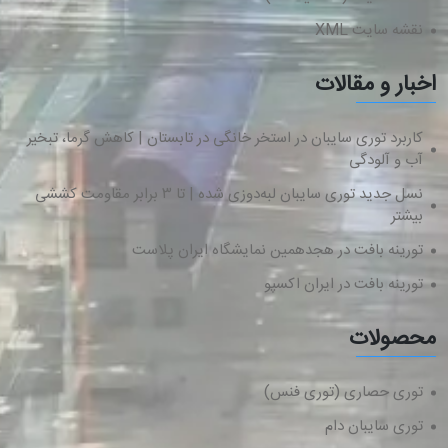
نقشه سایت XML
اخبار و مقالات
کاربرد توری سایبان در استخر خانگی در تابستان | کاهش گرما، تبخیر
آب و آلودگی
نسل جدید توری سایبان لبه‌دوزی شده | تا ۳ برابر مقاومت کششی
بیشتر
تورینه بافت در هجدهمین نمایشگاه ایران پلاست
تورینه بافت در ایران اکسپو
محصولات
توری حصاری (توری فنس)
توری سایبان دام