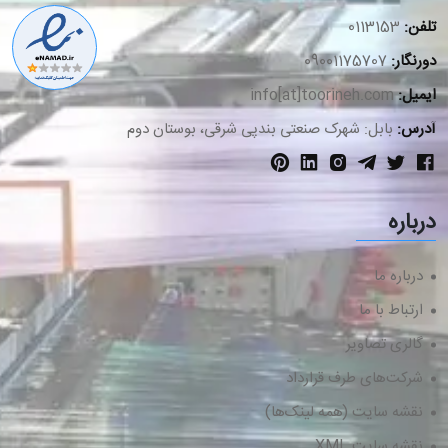
تلفن:
0113153
دورنگار:
09001175707
ایمیل:
info[at]toorineh.com
آدرس:
بابل: شهرک صنعتی بندپی شرقی، بوستان دوم
درباره
درباره ما
ارتباط با ما
گالری تصاویر
شرکت‌های طرف قرارداد
نقشه سایت (همه لینک‌ها)
نقشه سایت XML