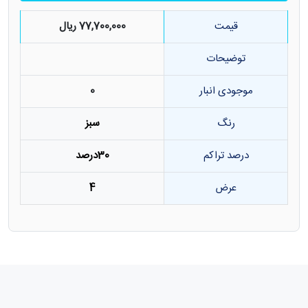
قیمت
77,700,000 ریال
توضیحات
موجودی انبار
0
رنگ
سبز
درصد تراکم
30درصد
عرض
4