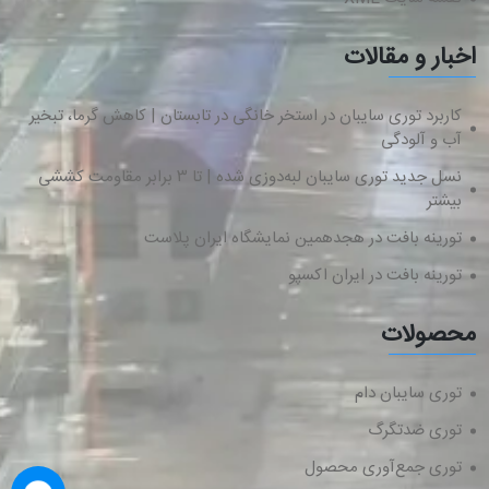
اخبار و مقالات
کاربرد توری سایبان در استخر خانگی در تابستان | کاهش گرما، تبخیر
آب و آلودگی
نسل جدید توری سایبان لبه‌دوزی شده | تا ۳ برابر مقاومت کششی
بیشتر
تورینه بافت در هجدهمین نمایشگاه ایران پلاست
تورینه بافت در ایران اکسپو
محصولات
توری سایبان دام
توری ضدتگرگ
توری جمع‌آوری محصول