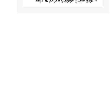
توری سایبان مونوتیپ با تراکم 95 درصد