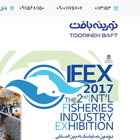
0113153
09001175707
09115681150
بابل