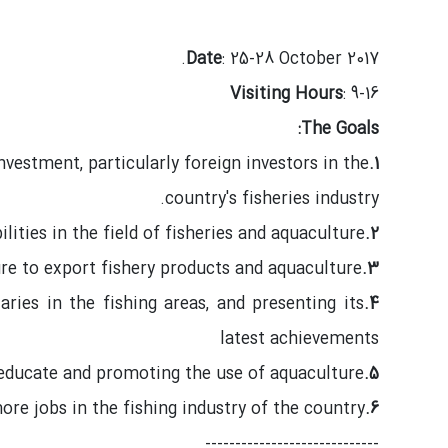
Date
: 25-28 October 2017.
Visiting Hours
: 9-16
The Goals:
vestment, particularly foreign investors in the
1.
country's fisheries industry.
lities in the field of fisheries and aquaculture
2.
re to export fishery products and aquaculture
3.
ries in the fishing areas, and presenting its
4.
latest achievements
educate and promoting the use of aquaculture
5.
ore jobs in the fishing industry of the country
6.
-----------------------------