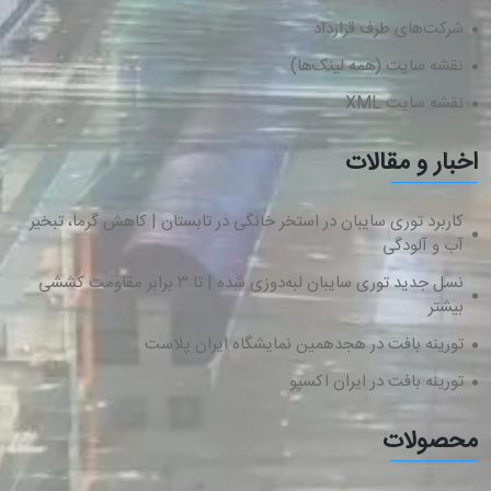
شرکت‌های طرف قرارداد
نقشه سایت (همه لینک‌ها)
نقشه سایت XML
اخبار و مقالات
کاربرد توری سایبان در استخر خانگی در تابستان | کاهش گرما، تبخیر
آب و آلودگی
نسل جدید توری سایبان لبه‌دوزی شده | تا ۳ برابر مقاومت کششی
بیشتر
تورینه بافت در هجدهمین نمایشگاه ایران پلاست
تورینه بافت در ایران اکسپو
محصولات