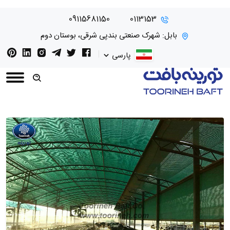
09115681150
0113153
بابل: شهرک صنعتی بندپی شرقی، بوستان دوم
پارسی