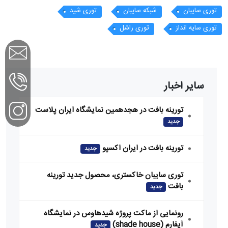
توری سایبان
شبکه سایبان
توری شید
توری سایه انداز
توری راشل
سایر اخبار
تورینه بافت در هجدهمین نمایشگاه ایران پلاست
جدید
تورینه بافت در ایران اکسپو
جدید
توری سایبان خاکستری، محصول جدید تورینه
بافت
جدید
رونمایی از ماکت پروژه شیدهاوس در نمایشگاه
آیفارم (shade house)
جدید