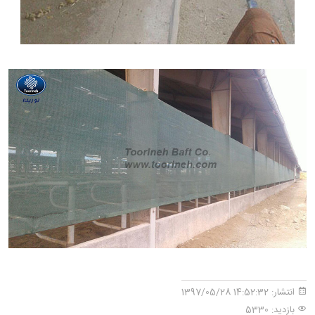
انتشار:
14:52:32 1397/05/28
بازدید: 5330