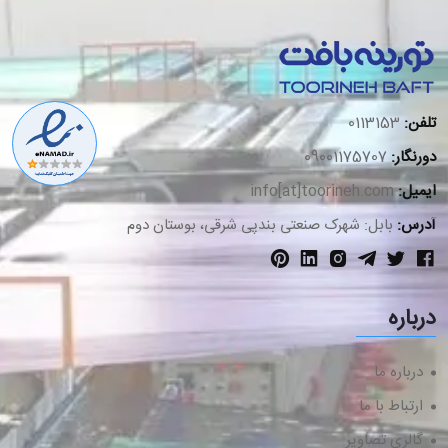
تلفن:
0113153
دورنگار:
09001175707
ایمیل:
info[at]toorineh.com
آدرس:
بابل: شهرک صنعتی بندپی شرقی، بوستان دوم
درباره
درباره ما
ارتباط با ما
گالری تصاویر