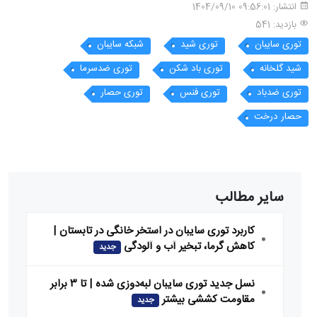
انتشار:
09:56:01 1404/09/10
بازدید: 541
توری سایبان
توری شید
شبکه سایبان
شید گلخانه
توری باد شکن
توری ضدسرما
توری ضدباد
توری فنس
توری حصار
حصار درخت
سایر مطالب
کاربرد توری سایبان در استخر خانگی در تابستان |
کاهش گرما، تبخیر آب و آلودگی
جدید
نسل جدید توری سایبان لبه‌دوزی شده | تا ۳ برابر
مقاومت کششی بیشتر
جدید