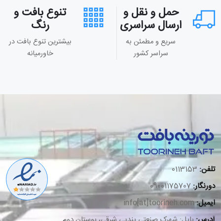
حمل و نقل و
تنوع بافت و
ارسال سراسری
رنگ
سریع و مطمئن به
بیشترین تنوع بافت در
سراسر کشور
خاورمیانه
تلفن:
0113153
دورنگار:
09001175707
ایمیل:
info[at]toorineh.com
آدرس:
بابل: شهرک صنعتی بندپی شرقی، بوستان دوم