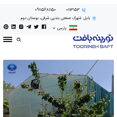
09115681150
0113153
بابل: شهرک صنعتی بندپی شرقی، بوستان دوم
پارسی