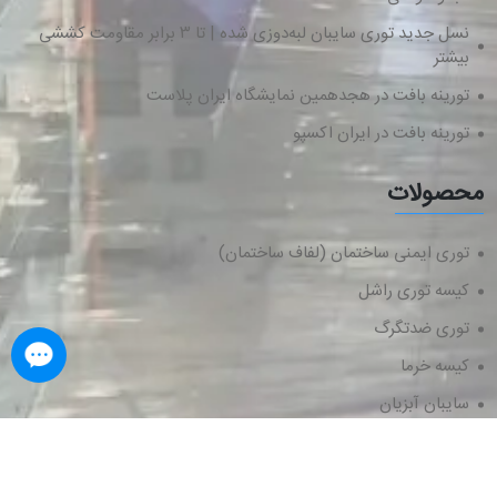
نسل جدید توری سایبان لبه‌دوزی شده | تا ۳ برابر مقاومت کششی
بیشتر
تورینه بافت در هجدهمین نمایشگاه ایران پلاست
تورینه بافت در ایران اکسپو
محصولات
توری ایمنی ساختمان (لفاف ساختمان)
کیسه توری راشل
توری ضدتگرگ
کیسه خرما
سایبان آبزیان
توری سایبان دام