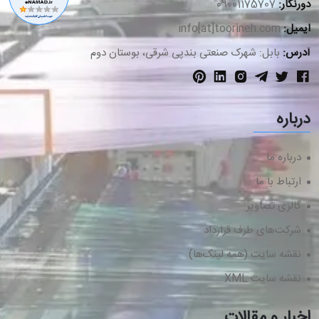
دورنگار:
09001175707
ایمیل:
info[at]toorineh.com
آدرس:
بابل: شهرک صنعتی بندپی شرقی، بوستان دوم
درباره
درباره ما
ارتباط با ما
گالری تصاویر
شرکت‌های طرف قرارداد
نقشه سایت (همه لینک‌ها)
نقشه سایت XML
اخبار و مقالات