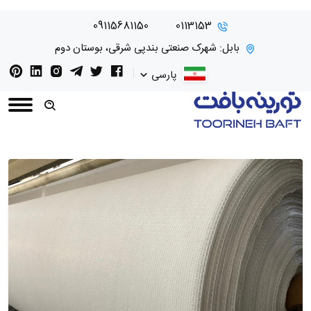
09115681150
0113153
بابل: شهرک صنعتی بندپی شرقی، بوستان دوم
پارسی