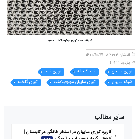
نمونه بافت توری مونوفیلامنت سفید
انتشار:
18:41:03 1400/10/21
بازدید: 4022
توری سایبان
شید گلخانه
توری شید
شبکه سایبان
توری سایبان مونوفیلامنت
توری گلخانه
سایر مطالب
کاربرد توری سایبان در استخر خانگی در تابستان |
کاهش گرما، تبخیر آب و آلودگی