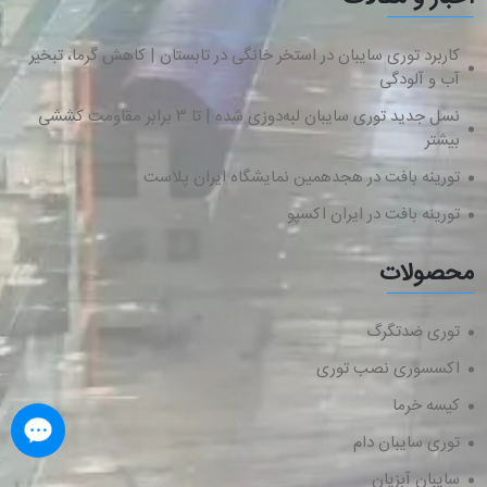
کاربرد توری سایبان در استخر خانگی در تابستان | کاهش گرما، تبخیر
آب و آلودگی
نسل جدید توری سایبان لبه‌دوزی شده | تا ۳ برابر مقاومت کششی
بیشتر
تورینه بافت در هجدهمین نمایشگاه ایران پلاست
تورینه بافت در ایران اکسپو
محصولات
توری ضدتگرگ
اکسسوری نصب توری
کیسه خرما
توری سایبان دام
سایبان آبزیان