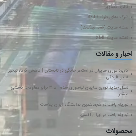
گالری تصاویر
شرکت‌های طرف قرارداد
نقشه سایت (همه لینک‌ها)
نقشه سایت XML
اخبار و مقالات
کاربرد توری سایبان در استخر خانگی در تابستان | کاهش گرما، تبخیر
آب و آلودگی
نسل جدید توری سایبان لبه‌دوزی شده | تا ۳ برابر مقاومت کششی
بیشتر
تورینه بافت در هجدهمین نمایشگاه ایران پلاست
تورینه بافت در ایران اکسپو
محصولات