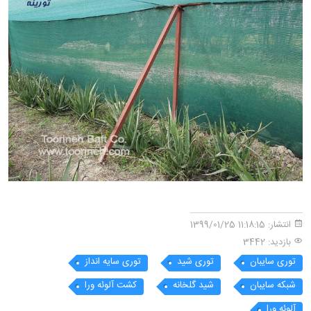
انتشار:
11:18:15 1399/01/25
بازدید: 3442
توری سایبان
توری شید
توری سایه انداز
شبکه سایبان
شید گلخانه
کشت آلوئه ورا
آلوئه ورا