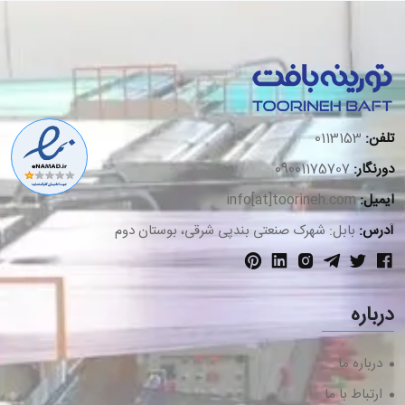
تلفن:
0113153
دورنگار:
09001175707
ایمیل:
info[at]toorineh.com
آدرس:
بابل: شهرک صنعتی بندپی شرقی، بوستان دوم
درباره
درباره ما
ارتباط با ما