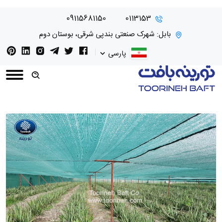
09115681150
0113153
بابل: شهرک صنعتی بندپی شرقی، بوستان دوم
پارسی