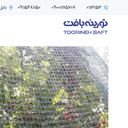
0113153
09001175707
09115681150
بابل