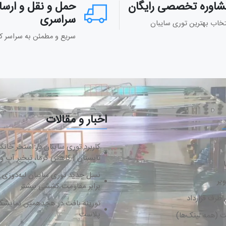
شاوره تخصصی رایگان
حمل و نقل و ارسا
سراسری
تخاب بهترین توری سایبان
سریع و مطمئن به سراسر ک
اخبار و مقالات
کاربرد توری سایبان در استخر خانگ
تابستان | کاهش گرما، تبخیر آب و
ا
یر
برابر مقاومت کششی بیشتر
طرف قرارداد
تورینه بافت در هجدهمین نمایشگاه
پلاست
 (همه لینک‌ها)