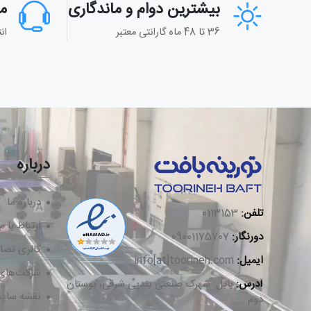
بیشترین دوام و ماندگاری
م
36 تا 48 ماه گارانتی معتبر
ان
درباره
درباره ما
تلفن:
0113153
ارتباط با م
دورنگار:
09001175707
گالری تصاو
ایمیل:
info[at]toorineh.com
شرکت‌های 
آدرس:
بابل: شهرک صنعتی بندپی شرقی، بوستان
نقشه سایت
دوم