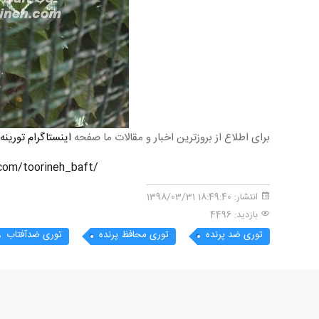
برای اطلاع از بروزترین اخبار و مقالات ما صفحه
اینستاگرام تورینه
/https://www.instagram.com/toorineh_baft
انتشار:
18:49:40 1398/03/31
بازدید: 4496
توری ضد پرنده
توری محافظ پرنده
توری ضدآفتاب