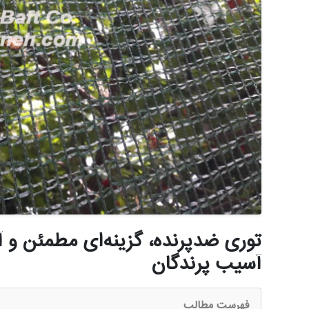
توری ضدپرنده، گزینه‌ای مطمئن و 
آسیب پرندگان
فهرست مطالب