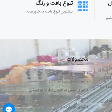
ل
تنوع بافت و رنگ
بیشترین تنوع بافت در خاورمیانه
شور
محصولات
ی در
اکسسوری نصب توری
 آلودگی
توری جمع‌آوری محصول
نسل جدید توری سایبان لبه‌دوزی شده | تا ۳
توری ایمنی ساختمان (لفاف ساختمان)
توری ضدسرمازدگی
 ایران
توری سایبان دام