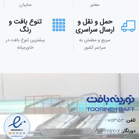
معتبر
سایبان
حمل و نقل و
تنوع بافت و
ارسال سراسری
رنگ
سریع و مطمئن به
بیشترین تنوع بافت در
سراسر کشور
خاورمیانه
تلفن:
0113153
دورنگار:
09001175707