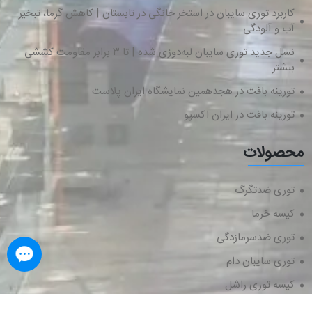
کاربرد توری سایبان در استخر خانگی در تابستان | کاهش گرما، تبخیر
آب و آلودگی
نسل جدید توری سایبان لبه‌دوزی شده | تا ۳ برابر مقاومت کششی
بیشتر
تورینه بافت در هجدهمین نمایشگاه ایران پلاست
تورینه بافت در ایران اکسپو
محصولات
توری ضدتگرگ
کیسه خرما
توری ضدسرمازدگی
توری سایبان دام
کیسه توری راشل
توری جمع‌آوری محصول