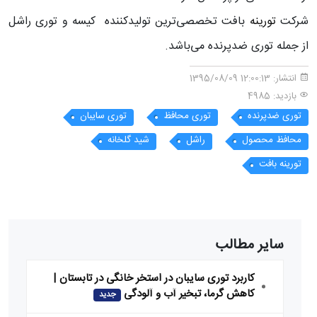
شرکت
تورینه
بافت تخصصی‌ترین تولیدکننده کیسه و توری راشل
از جمله توری ضدپرنده می‌باشد.
انتشار:
12:00:13 1395/08/09
بازدید: 4985
توری ضدپرنده
توری محافظ
توری سایبان
محافظ محصول
راشل
شید گلخانه
تورینه بافت
سایر مطالب
کاربرد توری سایبان در استخر خانگی در تابستان |
کاهش گرما، تبخیر آب و آلودگی
جدید