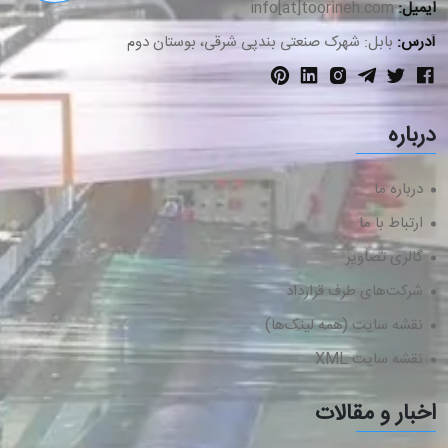
ایمیل:
info[at]toorineh.com
آدرس:
بابل: شهرک صنعتی بندپی شرقی، بوستان دوم
درباره
درباره ما
ارتباط با ما
گالری تصاویر
شرکت‌های طرف قرارداد
نقشه سایت (همه لینک‌ها)
نقشه سایت XML
اخبار و مقالات