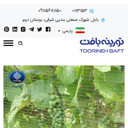
09115681150
0113153
بابل: شهرک صنعتی بندپی شرقی، بوستان دوم
پارسی