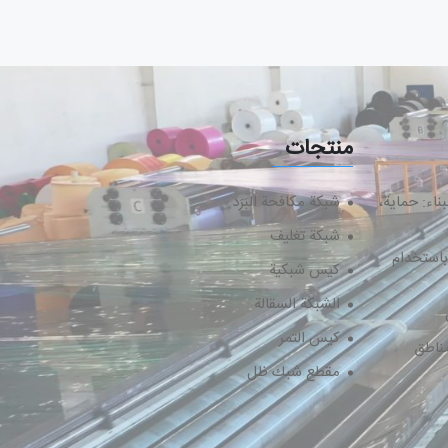
منتجات
اء: حماية،
شبكة مكافحة البَرَد
شبكة تغليف
باستخدام
کیس شبکیة
الشبکة السقالة
كيس التمر
مناطق
مقطع شبك ظل