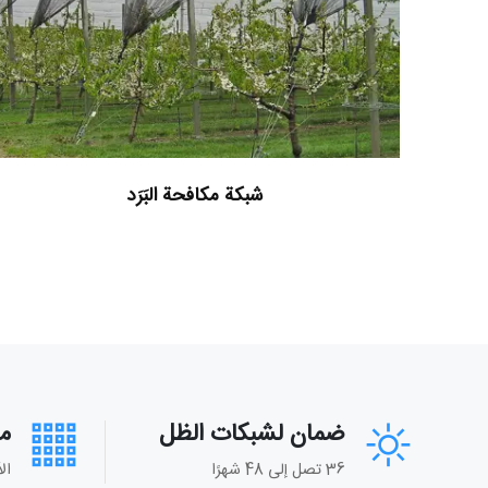
شبكة مكافحة البَرَد
ضمان لشبكات الظل
م
36 تصل إلى 48 شهرًا
ال