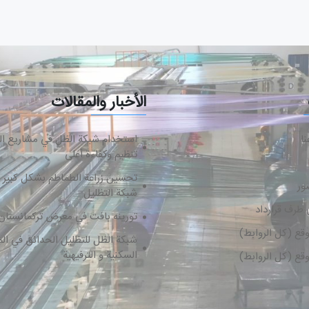
الأخبار والمقالات
ا
استخدام شبكة الظل في مشاريع البن
تنظيم وكفاءة أعلى
تحسين زراعة الطماطم بشكل كبير 
ور
شبكة التظليل
طرف قرارداد
تورینه بافت في معرض تركمانستان
قع (كل الروابط)
شبكة الظل للتظليل الحدائق في ال
السكنية و الترفيهية
قع (كل الروابط)