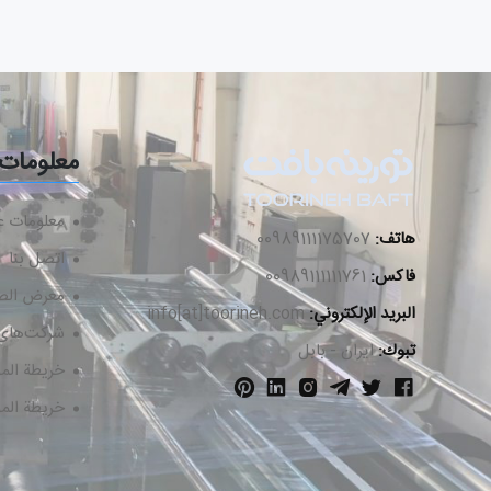
معلومات
معلومات عن
هاتف:
00989111175707
اتصل بنا
فاكس:
00989111111761
معرض الص
البريد الإلكتروني:
info[at]toorineh.com
شرکت‌های 
تبوك:
ایران - بابل
خريطة المو
خريطة المو