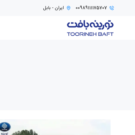
00989111175707
ایران - بابل