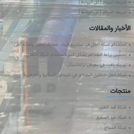
خريطة الموقع (كل الروابط)
خريطة الموقع (كل الروابط)
الأخبار والمقالات
استخدام شبكة الظل في مشاريع البناء: حماية، تنظيم وكفاءة أعلى
تحسين زراعة الطماطم بشكل كبير باستخدام شبكة التظليل
تورینه بافت في معرض تركمانستان
شبكة الظل للتظليل الحدائق في المناطق السكنية و الترفيهية
منتجات
شبكة ضد الطيور
شبكة ضد الصقيع
شبكة السياج