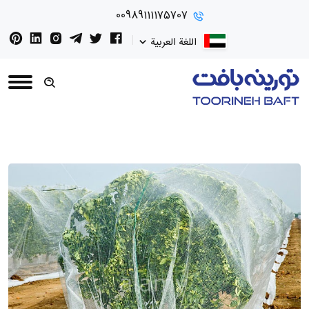
00989111175707
اللغة العربية