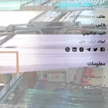
هاتف:
00989111175707
فاكس:
00989111111761
البريد الإلكتروني:
info[at]toorineh.com
تبوك:
ایران - بابل
معلومات
معلومات عنا
اتصل بنا
معرض الصور
شرکت‌های طرف قرارداد